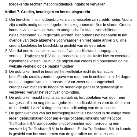
toegekende rechten met onmiddellijke ingang te vervallen.
Artikel 7. Credits, betalingen en herroepingsrecht
Om berichten met medegebruikers uit te wisselen zijn credits nodig. Voorts
zijn credits nodig om medegebruikers zogenoemde flirts te sturen. Credits
kunnen via de website worden aangeschaft middels verschillende
betaalmethoden. Bij registratie worden, behoudens het bepaalde in het
overige van deze algemene voorwaarden en met name artikel 3.6, drie
credits kosteloos ter beschikking gesteld van de gebruiker.
Voordat een transactie tot aanschaf van credits wordt aangegaan,
vermeldt
de toepasselijke prijs inclusief btw en eventueel
bijkomende kosten. De huidige prijzen van credits zijn bovendien op de
website vermeld op de pagina “Kosten”.
De gebruiker heeft in beginsel het wettelijke recht de transactie
betreffende credits zonder opgave van redenen te ontbinden tot 14 dagen
na het aangaan van die transactie. Voor zover een aangeschaft
creditpakket binnen de bedoelde bedenktijd geheel of gedeeltelijk is
verzilverd, vervalt het recht van ontbinding.
De gebruiker maakt slechts aanspraak op terugbetaling van door hem
aangeschafte en nog niet aangebroken creditpakketten voor de duur van
de bedenktijd van 14 dagen na totstandkoming van de transactie.
De gebruiker kan van het herroepingsrecht als bedoeld in de vorige twee
leden gebruikmaken door per e-mail of gebruikmaking van het door
aangeboden modelformulier voor herroeping een
verzoek bij
in te dienen. Zodra
in kennis
is gesteld van het voornemen van de gebruiker om de transactie te