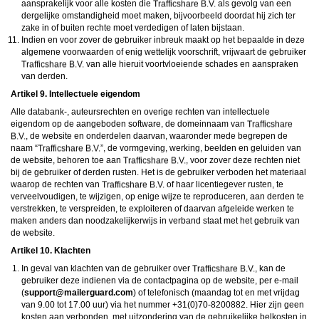
aansprakelijk voor alle kosten die
als gevolg van een
dergelijke omstandigheid moet maken, bijvoorbeeld doordat hij zich ter
zake in of buiten rechte moet verdedigen of laten bijstaan.
Indien en voor zover de gebruiker inbreuk maakt op het bepaalde in deze
algemene voorwaarden of enig wettelijk voorschrift, vrijwaart de gebruiker
van alle hieruit voortvloeiende schades en aanspraken
van derden.
Artikel 9. Intellectuele eigendom
Alle databank-, auteursrechten en overige rechten van intellectuele
eigendom op de aangeboden software, de domeinnaam van
, de website en onderdelen daarvan, waaronder mede begrepen de
naam “
”, de vormgeving, werking, beelden en geluiden van
de website, behoren toe aan
, voor zover deze rechten niet
bij de gebruiker of derden rusten. Het is de gebruiker verboden het materiaal
waarop de rechten van
of haar licentiegever rusten, te
verveelvoudigen, te wijzigen, op enige wijze te reproduceren, aan derden te
verstrekken, te verspreiden, te exploiteren of daarvan afgeleide werken te
maken anders dan noodzakelijkerwijs in verband staat met het gebruik van
de website.
Artikel 10. Klachten
In geval van klachten van de gebruiker over
, kan de
gebruiker deze indienen via de contactpagina op de website, per e-mail
(
moc.draugreliam@troppus
) of telefonisch (maandag tot en met vrijdag
van 9.00 tot 17.00 uur) via het nummer +31(0)70-8200882. Hier zijn geen
kosten aan verbonden, met uitzondering van de gebruikelijke belkosten in