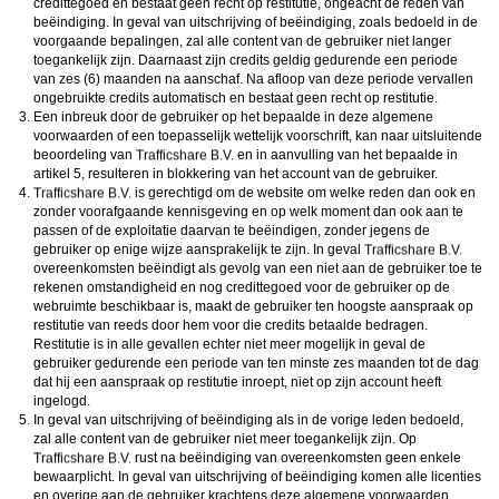
credittegoed en bestaat geen recht op restitutie, ongeacht de reden van
beëindiging. In geval van uitschrijving of beëindiging, zoals bedoeld in de
voorgaande bepalingen, zal alle content van de gebruiker niet langer
toegankelijk zijn. Daarnaast zijn credits geldig gedurende een periode
van zes (6) maanden na aanschaf. Na afloop van deze periode vervallen
ongebruikte credits automatisch en bestaat geen recht op restitutie.
Een inbreuk door de gebruiker op het bepaalde in deze algemene
voorwaarden of een toepasselijk wettelijk voorschrift, kan naar uitsluitende
beoordeling van
en in aanvulling van het bepaalde in
artikel 5, resulteren in blokkering van het account van de gebruiker.
is gerechtigd om de website om welke reden dan ook en
zonder voorafgaande kennisgeving en op welk moment dan ook aan te
passen of de exploitatie daarvan te beëindigen, zonder jegens de
gebruiker op enige wijze aansprakelijk te zijn. In geval
overeenkomsten beëindigt als gevolg van een niet aan de gebruiker toe te
rekenen omstandigheid en nog credittegoed voor de gebruiker op de
webruimte beschikbaar is, maakt de gebruiker ten hoogste aanspraak op
restitutie van reeds door hem voor die credits betaalde bedragen.
Restitutie is in alle gevallen echter niet meer mogelijk in geval de
gebruiker gedurende een periode van ten minste zes maanden tot de dag
dat hij een aanspraak op restitutie inroept, niet op zijn account heeft
ingelogd.
In geval van uitschrijving of beëindiging als in de vorige leden bedoeld,
zal alle content van de gebruiker niet meer toegankelijk zijn. Op
rust na beëindiging van overeenkomsten geen enkele
bewaarplicht. In geval van uitschrijving of beëindiging komen alle licenties
en overige aan de gebruiker krachtens deze algemene voorwaarden