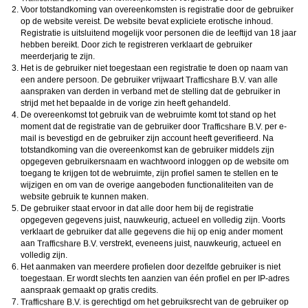
Voor totstandkoming van overeenkomsten is registratie door de gebruiker
op de website vereist. De website bevat expliciete erotische inhoud.
Registratie is uitsluitend mogelijk voor personen die de leeftijd van 18 jaar
hebben bereikt. Door zich te registreren verklaart de gebruiker
meerderjarig te zijn.
Het is de gebruiker niet toegestaan een registratie te doen op naam van
een andere persoon. De gebruiker vrijwaart
van alle
aanspraken van derden in verband met de stelling dat de gebruiker in
strijd met het bepaalde in de vorige zin heeft gehandeld.
De overeenkomst tot gebruik van de webruimte komt tot stand op het
moment dat de registratie van de gebruiker door
per e-
mail is bevestigd en de gebruiker zijn account heeft geverifieerd. Na
totstandkoming van die overeenkomst kan de gebruiker middels zijn
opgegeven gebruikersnaam en wachtwoord inloggen op de website om
toegang te krijgen tot de webruimte, zijn profiel samen te stellen en te
wijzigen en om van de overige aangeboden functionaliteiten van de
website gebruik te kunnen maken.
De gebruiker staat ervoor in dat alle door hem bij de registratie
opgegeven gegevens juist, nauwkeurig, actueel en volledig zijn. Voorts
verklaart de gebruiker dat alle gegevens die hij op enig ander moment
aan
verstrekt, eveneens juist, nauwkeurig, actueel en
volledig zijn.
Het aanmaken van meerdere profielen door dezelfde gebruiker is niet
toegestaan. Er wordt slechts ten aanzien van één profiel en per IP-adres
aanspraak gemaakt op gratis credits.
is gerechtigd om het gebruiksrecht van de gebruiker op