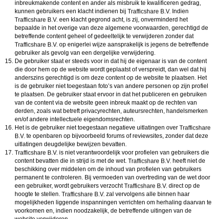
inbreukmakende content en ander als misbruik te kwalificeren gedrag,
kunnen gebruikers een klacht indienen bij
Indien
een klacht gegrond acht, is zij, onverminderd het
bepaalde in het overige van deze algemene voorwaarden, gerechtigd de
betreffende content geheel of gedeeltelijk te verwijderen zonder dat
op enigerlei wijze aansprakelijk is jegens de betreffende
gebruiker als gevolg van een dergelijke verwijdering.
De gebruiker staat er steeds voor in dat hij de eigenaar is van de content
die door hem op de website wordt geplaatst of verspreidt, dan wel dat hij
anderszins gerechtigd is om deze content op de website te plaatsen. Het
is de gebruiker niet toegestaan foto’s van andere personen op zijn profiel
te plaatsen. De gebruiker staat ervoor in dat het publiceren en gebruiken
van de content via de website geen inbreuk maakt op de rechten van
derden, zoals wat betreft privacyrechten, auteursrechten, handelsmerken
en/of andere intellectuele eigendomsrechten.
Het is de gebruiker niet toegestaan negatieve uitlatingen over
te openbaren op bijvoorbeeld forums of reviewsites, zonder dat deze
uitlatingen deugdelijke bewijzen bevatten.
is niet verantwoordelijk voor profielen van gebruikers die
content bevatten die in strijd is met de wet.
heeft niet de
beschikking over middelen om de inhoud van profielen van gebruikers
permanent te controleren. Bij vermoeden van overtreding van de wet door
een gebruiker, wordt gebruikers verzocht
direct op de
hoogte te stellen.
zal vervolgens alle binnen haar
mogelijkheden liggende inspanningen verrichten om herhaling daarvan te
voorkomen en, indien noodzakelijk, de betreffende uitingen van de