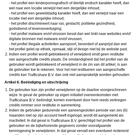
- het profiel een kinderpornografisch of dierlijk erotisch karakter heeft, dan
wel naar een locatie verwijst met een dergelijke inhoud;
- het profiel een gewelddadig karakter heeft, dan wel verwijst naar een
locatie met een dergelijke inhoud;
- het profiel discrimineert naar ras, geslacht, politieke gezindheid,
godsdienst of levensovertuiging;
- het profiel malware en/of virussen bevat dan wel linkt naar websites en/of
digitale bronnen met malware en/of virussen;
- het profiel illegale activiteiten aanspoort, bevordert of aanprijst dan wel
het profiel gelet op ethiek, opmaak, stijl of design niet bij de website past.
Indien een profiel wordt geblokkeerd of verwijderd vindt geen restitutie
van aangeschafte credits plaats. De omstandigheid dat het profiel van de
gebruiker wordt geblokkeerd of verwijderd in de zin van dit artikel, is aan
de gebruiker toe te rekenen. Voor het niet restitueren van aangeschafte
credits kan
dan ook niet aansprakelijk worden gehouden.
Artikel 6. Beëindiging en uitschrijving
De gebruiker kan zijn profiel verwijderen op de daartoe voorgeschreven
wijze. In geval de gebruiker op eigen initiatief overeenkomsten met
beëindigt, komen eventueel door hem reeds verkregen
credits nimmer voor restitutie in aanmerking.
Indien de gebruiker gedurende een aaneengesloten periode van zes (6)
maanden niet op zijn account heeft ingelogd, wordt dit aangemerkt als
inactiviteit. In dat geval is
gerechtigd het profiel van de
gebruiker en de bijbehorende gegevens zonder voorafgaande
kennisgeving te verwijderen. In dat geval vervalt een eventueel resterend