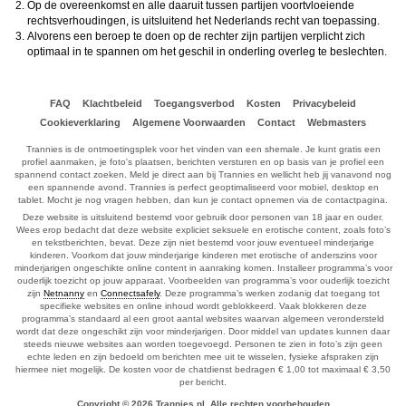
Op de overeenkomst en alle daaruit tussen partijen voortvloeiende
rechtsverhoudingen, is uitsluitend het Nederlands recht van toepassing.
Alvorens een beroep te doen op de rechter zijn partijen verplicht zich
optimaal in te spannen om het geschil in onderling overleg te beslechten.
FAQ
Klachtbeleid
Toegangsverbod
Kosten
Privacybeleid
Cookieverklaring
Algemene Voorwaarden
Contact
Webmasters
Trannies is de ontmoetingsplek voor het vinden van een shemale. Je kunt gratis een
profiel aanmaken, je foto's plaatsen, berichten versturen en op basis van je profiel een
spannend contact zoeken. Meld je direct aan bij Trannies en wellicht heb jij vanavond nog
een spannende avond. Trannies is perfect geoptimaliseerd voor mobiel, desktop en
tablet. Mocht je nog vragen hebben, dan kun je contact opnemen via de contactpagina.
Deze website is uitsluitend bestemd voor gebruik door personen van 18 jaar en ouder.
Wees erop bedacht dat deze website expliciet seksuele en erotische content, zoals foto’s
en tekstberichten, bevat. Deze zijn niet bestemd voor jouw eventueel minderjarige
kinderen. Voorkom dat jouw minderjarige kinderen met erotische of anderszins voor
minderjarigen ongeschikte online content in aanraking komen. Installeer programma’s voor
ouderlijk toezicht op jouw apparaat. Voorbeelden van programma’s voor ouderlijk toezicht
zijn
Netnanny
en
Connectsafely
. Deze programma’s werken zodanig dat toegang tot
specifieke websites en online inhoud wordt geblokkeerd. Vaak blokkeren deze
programma’s standaard al een groot aantal websites waarvan algemeen verondersteld
wordt dat deze ongeschikt zijn voor minderjarigen. Door middel van updates kunnen daar
steeds nieuwe websites aan worden toegevoegd. Personen te zien in foto’s zijn geen
echte leden en zijn bedoeld om berichten mee uit te wisselen, fysieke afspraken zijn
hiermee niet mogelijk. De kosten voor de chatdienst bedragen € 1,00 tot maximaal € 3,50
per bericht.
Copyright © 2026 Trannies.nl. Alle rechten voorbehouden