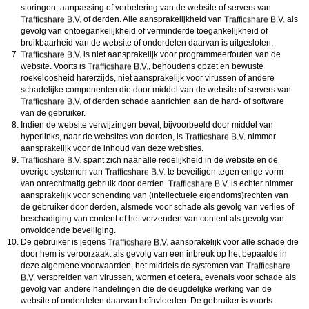
storingen, aanpassing of verbetering van de website of servers van
of derden. Alle aansprakelijkheid van
als
gevolg van ontoegankelijkheid of verminderde toegankelijkheid of
bruikbaarheid van de website of onderdelen daarvan is uitgesloten.
is niet aansprakelijk voor programmeerfouten van de
website. Voorts is
, behoudens opzet en bewuste
roekeloosheid harerzijds, niet aansprakelijk voor virussen of andere
schadelijke componenten die door middel van de website of servers van
of derden schade aanrichten aan de hard- of software
van de gebruiker.
Indien de website verwijzingen bevat, bijvoorbeeld door middel van
hyperlinks, naar de websites van derden, is
nimmer
aansprakelijk voor de inhoud van deze websites.
spant zich naar alle redelijkheid in de website en de
overige systemen van
te beveiligen tegen enige vorm
van onrechtmatig gebruik door derden.
is echter nimmer
aansprakelijk voor schending van (intellectuele eigendoms)rechten van
de gebruiker door derden, alsmede voor schade als gevolg van verlies of
beschadiging van content of het verzenden van content als gevolg van
onvoldoende beveiliging.
De gebruiker is jegens
aansprakelijk voor alle schade die
door hem is veroorzaakt als gevolg van een inbreuk op het bepaalde in
deze algemene voorwaarden, het middels de systemen van
verspreiden van virussen, wormen et cetera, evenals voor schade als
gevolg van andere handelingen die de deugdelijke werking van de
website of onderdelen daarvan beïnvloeden. De gebruiker is voorts