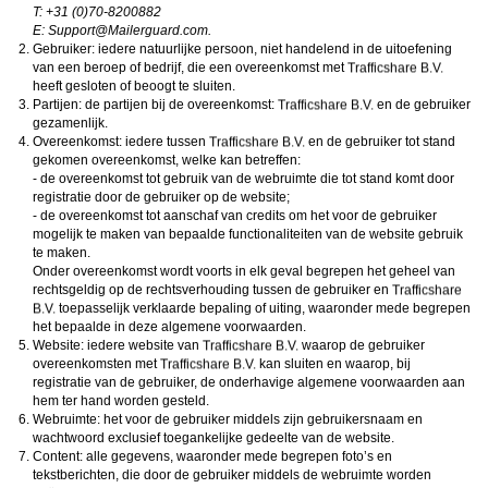
Norton
. Deze programma’s werken zodanig dat toegang tot specifieke websites en
T: +31 (0)70-8200882
online inhoud worden geblokkeerd. Vaak blokkeren deze programma’s standaard al
E:
moc.draugreliaM@troppuS
.
een groot aantal websites waarvan algemeen verondersteld wordt dat deze
Gebruiker: iedere natuurlijke persoon, niet handelend in de uitoefening
ongeschikt zijn voor minderjarigen. Door middel van updates kunnen daar steeds
nieuwe websites aan worden toegevoegd.
van een beroep of bedrijf, die een overeenkomst met
Neem contact op met jouw internetprovider
. Er zijn internetproviders die het mogelijk
heeft gesloten of beoogt te sluiten.
maken dat bepaalde informatie van internet wordt gefilterd. Je kunt jouw
Partijen: de partijen bij de overeenkomst:
en de gebruiker
internetprovider raadplegen om na te vragen of deze service ook voor jou mogelijk
gezamenlijk.
is.
Overeenkomst: iedere tussen
Controleer jouw webbrowser
. Informeer je over de werking van jouw webbrowser
en de gebruiker tot stand
zodat je kunt zien welke websites door jouw minderjarige kinderen zijn bezocht.
gekomen overeenkomst, welke kan betreffen:
Door in geval van ongewenste sitebezoeken jouw minderjarige kinderen daarop
- de overeenkomst tot gebruik van de webruimte die tot stand komt door
aan te spreken, kun je jouw kinderen leren dat de websites niet voor hun geschikt
registratie door de gebruiker op de website;
zijn. Bovendien kun je naar aanleiding daarvan beoordelen in hoeverre jouw kind
- de overeenkomst tot aanschaf van credits om het voor de gebruiker
geïnteresseerd is in bepaalde websites, zodat je bovenstaande tips kunt hanteren.
Praat met jouw kinderen
. Leer jouw minderjarige kinderen dat ze nooit
mogelijk te maken van bepaalde functionaliteiten van de website gebruik
persoonsgegevens of persoonlijke informatie via internet moeten verstrekken aan
te maken.
vreemden, bijvoorbeeld via een chatwebsite. Leer ze ook dat niet iedereen op
Onder overeenkomst wordt voorts in elk geval begrepen het geheel van
internet hoeft te zijn wie ze zeggen te zijn en dat men wel eens verkeerde
rechtsgeldig op de rechtsverhouding tussen de gebruiker en
bedoelingen kan hebben als iemand via het internet contact opneemt met jouw
toepasselijk verklaarde bepaling of uiting, waaronder mede begrepen
kind. Vertel jouw kinderen bovendien dat ze niet met vreemde andere minderjarigen
die zij online hebben ontmoet, moeten afspreken zonder daarover eerst met jou te
het bepaalde in deze algemene voorwaarden.
overleggen. Ook is het raadzaam jouw kind te vertellen dat hij jou meteen moet
Website: iedere website van
waarop de gebruiker
laten weten wanneer iemand op internet contact met hem opneemt of wanneer
overeenkomsten met
kan sluiten en waarop, bij
jouw kind seksueel getinte content of andere content waarvan hij schrikt, op
registratie van de gebruiker, de onderhavige algemene voorwaarden aan
internet tegenkomt.
hem ter hand worden gesteld.
Via deze website verleent
, de exploitant van deze website,
chatdiensten voor entertainmentdoeleinden. Om van deze diensten gebruik te kunnen
Webruimte: het voor de gebruiker middels zijn gebruikersnaam en
maken, heb je credits nodig. Je ontvangt er bij jouw aanmelding een paar gratis, maar
wachtwoord exclusief toegankelijke gedeelte van de website.
daarna dien je voor credits te betalen. De kosten daarvoor tref je aan bij jouw
Content: alle gegevens, waaronder mede begrepen foto’s en
bestelling van credits en op de pagina
Kosten
.
tekstberichten, die door de gebruiker middels de webruimte worden
behoudt zich het recht voor om zelf profielen op deze website aan te