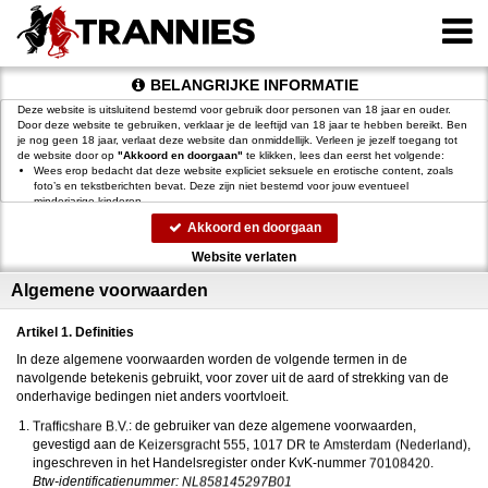
BELANGRIJKE INFORMATIE
Deze website is uitsluitend bestemd voor gebruik door personen van 18 jaar en ouder.
Door deze website te gebruiken, verklaar je de leeftijd van 18 jaar te hebben bereikt. Ben
je nog geen 18 jaar, verlaat deze website dan onmiddellijk. Verleen je jezelf toegang tot
de website door op
"Akkoord en doorgaan"
te klikken, lees dan eerst het volgende:
Wees erop bedacht dat deze website expliciet seksuele en erotische content, zoals
foto’s en tekstberichten bevat. Deze zijn niet bestemd voor jouw eventueel
minderjarige kinderen.
gebruikt functionele, analytische cookies, social media cookies en
Akkoord en doorgaan
vergelijkbare technieken, zoals Google Webmaster Tools, Google Analytics, Alexa
Certify, Yandex, Hotjar, Histats en Statcounter die automatisch gegevens kunnen
Website verlaten
verzamelen wanneer je de website bezoekt. De gegevens verkregen uit de cookies,
worden gedeeld met derden die de programmatuur daarvoor beschikbaar stellen
Algemene voorwaarden
teneinde het voor
mogelijk te maken.
Wees voorzichtig bij het praten met vreemden via deze website. Je weet immers nooit
of ze goede of verkeerde bedoelingen hebben. Gebruik dan ook nooit jouw
Artikel 1. Definities
achternaam, e-mailadres, huis- of werkadres, telefoonnummer of andere naar jou
herleidbare gegevens op deze website.
In deze algemene voorwaarden worden de volgende termen in de
Zet iemand jou onder druk op deze website, bijvoorbeeld om persoonlijke of financiële
navolgende betekenis gebruikt, voor zover uit de aard of strekking van de
gegevens te verstrekken? Stop dan meteen met het communiceren met deze persoon.
onderhavige bedingen niet anders voortvloeit.
Let er ook op dat mensen in staat zijn op een listige manier dergelijke gegevens van je
te verkrijgen. Communiceer daarom altijd oplettend en voorzichtig via deze website.
: de gebruiker van deze algemene voorwaarden,
Voorkom dat jouw minderjarige kinderen met erotische of anderszins voor minderjarigen
gevestigd aan de
,
,
ongeschikte online content in aanraking komen. Daarvoor enkele tips:
Installeer programma’s voor ouderlijk toezicht op jouw apparaat
. Voorbeelden van
ingeschreven in het Handelsregister onder KvK-nummer
.
programma’s voor ouderlijk toezicht zijn
Netnanny
,
Connectsafely
,
Kaspersky
en
Btw-identificatienummer: