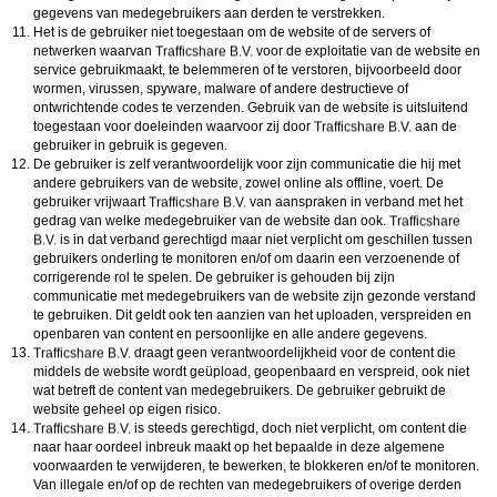
gegevens van medegebruikers aan derden te verstrekken.
Het is de gebruiker niet toegestaan om de website of de servers of
netwerken waarvan
voor de exploitatie van de website en
service gebruikmaakt, te belemmeren of te verstoren, bijvoorbeeld door
wormen, virussen, spyware, malware of andere destructieve of
ontwrichtende codes te verzenden. Gebruik van de website is uitsluitend
toegestaan voor doeleinden waarvoor zij door
aan de
gebruiker in gebruik is gegeven.
De gebruiker is zelf verantwoordelijk voor zijn communicatie die hij met
andere gebruikers van de website, zowel online als offline, voert. De
gebruiker vrijwaart
van aanspraken in verband met het
gedrag van welke medegebruiker van de website dan ook.
is in dat verband gerechtigd maar niet verplicht om geschillen tussen
gebruikers onderling te monitoren en/of om daarin een verzoenende of
corrigerende rol te spelen. De gebruiker is gehouden bij zijn
communicatie met medegebruikers van de website zijn gezonde verstand
te gebruiken. Dit geldt ook ten aanzien van het uploaden, verspreiden en
openbaren van content en persoonlijke en alle andere gegevens.
draagt geen verantwoordelijkheid voor de content die
middels de website wordt geüpload, geopenbaard en verspreid, ook niet
wat betreft de content van medegebruikers. De gebruiker gebruikt de
website geheel op eigen risico.
is steeds gerechtigd, doch niet verplicht, om content die
naar haar oordeel inbreuk maakt op het bepaalde in deze algemene
voorwaarden te verwijderen, te bewerken, te blokkeren en/of te monitoren.
Van illegale en/of op de rechten van medegebruikers of overige derden