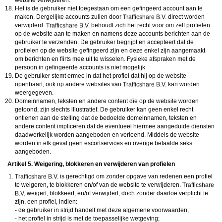
website verwijderen.
Het is de gebruiker niet toegestaan om een gefingeerd account aan te
maken. Dergelijke accounts zullen door
direct worden
verwijderd.
behoudt zich het recht voor om zelf profielen
op de website aan te maken en namens deze accounts berichten aan de
gebruiker te verzenden. De gebruiker begrijpt en accepteert dat de
profielen op de website gefingeerd zijn en deze enkel zijn aangemaakt
om berichten en flirts mee uit te wisselen. Fysieke afspraken met de
persoon in gefingeerde accounts is niet mogelijk.
De gebruiker stemt ermee in dat het profiel dat hij op de website
openbaart, ook op andere websites van
kan worden
weergegeven.
Domeinnamen, teksten en andere content die op de website worden
getoond, zijn slechts illustratief. De gebruiker kan geen enkel recht
ontlenen aan de stelling dat de bedoelde domeinnamen, teksten en
andere content impliceren dat de eventueel hiermee aangeduide diensten
daadwerkelijk worden aangeboden en verleend. Middels de website
worden in elk geval geen escortservices en overige betaalde seks
aangeboden.
Artikel 5. Weigering, blokkeren en verwijderen van profielen
is gerechtigd om zonder opgave van redenen een profiel
te weigeren, te blokkeren en/of van de website te verwijderen.
weigert, blokkeert, en/of verwijdert, doch zonder daartoe verplicht te
zijn, een profiel, indien:
- de gebruiker in strijd handelt met deze algemene voorwaarden;
- het profiel in strijd is met de toepasselijke wetgeving;