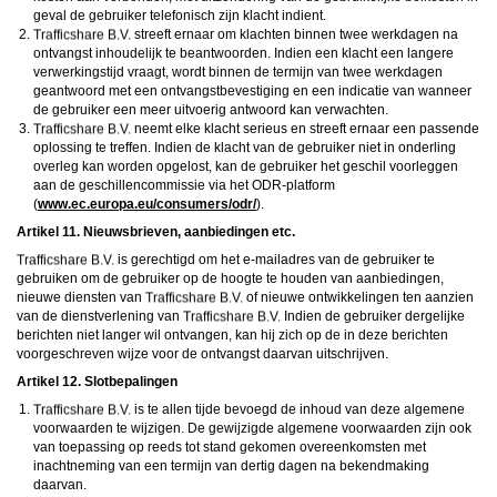
geval de gebruiker telefonisch zijn klacht indient.
streeft ernaar om klachten binnen twee werkdagen na
ontvangst inhoudelijk te beantwoorden. Indien een klacht een langere
verwerkingstijd vraagt, wordt binnen de termijn van twee werkdagen
geantwoord met een ontvangstbevestiging en een indicatie van wanneer
de gebruiker een meer uitvoerig antwoord kan verwachten.
neemt elke klacht serieus en streeft ernaar een passende
oplossing te treffen. Indien de klacht van de gebruiker niet in onderling
overleg kan worden opgelost, kan de gebruiker het geschil voorleggen
aan de geschillencommissie via het ODR-platform
(
www.ec.europa.eu/consumers/odr/
).
Artikel 11. Nieuwsbrieven, aanbiedingen etc.
is gerechtigd om het e-mailadres van de gebruiker te
gebruiken om de gebruiker op de hoogte te houden van aanbiedingen,
nieuwe diensten van
of nieuwe ontwikkelingen ten aanzien
van de dienstverlening van
Indien de gebruiker dergelijke
berichten niet langer wil ontvangen, kan hij zich op de in deze berichten
voorgeschreven wijze voor de ontvangst daarvan uitschrijven.
Artikel 12. Slotbepalingen
is te allen tijde bevoegd de inhoud van deze algemene
voorwaarden te wijzigen. De gewijzigde algemene voorwaarden zijn ook
van toepassing op reeds tot stand gekomen overeenkomsten met
inachtneming van een termijn van dertig dagen na bekendmaking
daarvan.