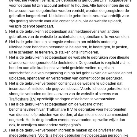
de website worden verricht. De gebruiker is gehouden zijn inloggegevens
voor toegang tot zijn account geheim te houden. Alle handelingen die op
het account van de gebruiker worden verricht, worden de geregistreerde
gebruiker toegerekend. Uitsluitend de gebruiker is verantwoordelijk voor
zijn gedrag alsmede voor alle content die hij via de website uploadt,
verspreidt en/of openbaart.
Het is de gebruiker niet toegestaan aanmeldgegevens van andere
gebruikers van de website te achterhalen, te gebruiken of te verzamelen.
Het is de gebruiker ten strengste verboden om middels onderling
uitwisselbare berichten personen te belasteren, te bedreigen, te pesten,
uit te schelden, te treiteren, te stalken of te intimideren.
Het is de gebruiker niet toegestaan de website te gebruiken voor illegale
of anderszins ongeoorloofde doeleinden. De gebruiker is verplicht zich te
houden aan alle krachtens overheid gestelde wetten, regels en
voorschriften die van toepassing zijn op het gebruik van de website en het
uploaden, openbaren en verspreiden van content door de gebruiker.
Het is de gebruiker verboden content via de website te uploaden dat
incorrecte of misleidende gegevens bevat. Voorts is het de gebruiker ten
strengste verboden om ten aanzien van de website of servers van
opzettelijk storingen of defecten te veroorzaken.
Het is de gebruiker niet toegestaan om de website of het
berichtensysteem van
te gebruiken voor het promoten
van diensten of producten van derden, al dan niet met een commercieel
oogmerk. Het is de gebruiker eveneens verboden, op welke wijze dan
ook, te verwijzen naar andere webpagina’s.
Het is de gebruiker verboden inbreuk te maken op de privésfeer van
medegebruikers. Voorts is het de gebruiker niet toegestaan persoonlijke