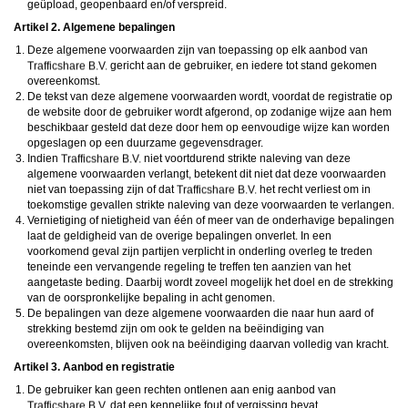
maken en namens deze profielen berichten aan jou als gebruiker te verzenden. Door
geüpload, geopenbaard en/of verspreid.
gebruik van deze website begrijp en accepteer je dat de profielen op deze website
Artikel 2. Algemene bepalingen
gefingeerd zijn. Deze gefingeerde profielen zijn alleen aangemaakt om berichten en
flirts mee uit te wisselen; fysieke afspraken met de persoon achter een gefingeerd
Deze algemene voorwaarden zijn van toepassing op elk aanbod van
profiel zijn dan ook niet mogelijk.
gericht aan de gebruiker, en iedere tot stand gekomen
Deze site wordt beschermd door reCAPTCHA, het
Privacybeleid
en de
Algemene
Voorwaarden
van Google zijn van toepassing.
overeenkomst.
hanteert een beschermplan met als doel het herkennen en in
De tekst van deze algemene voorwaarden wordt, voordat de registratie op
bescherming nemen van consumenten die de aard van de diensten op deze website
de website door de gebruiker wordt afgerond, op zodanige wijze aan hem
mogelijk niet begrijpen. Het beschermplan houdt onder meer in dat jijzelf, maar ook
beschikbaar gesteld dat deze door hem op eenvoudige wijze kan worden
derden een toegangsverbod voor jou kunnen aanvragen. Meer informatie hierover tref
opgeslagen op een duurzame gegevensdrager.
je aan op de pagina
Toegangsverbod
.
Op het gebruik van deze website zijn de
algemene voorwaarden
,
cookieverklaring
Indien
niet voortdurend strikte naleving van deze
en
privacybeleid
van
van toepassing. Door op
"Akkoord en
algemene voorwaarden verlangt, betekent dit niet dat deze voorwaarden
doorgaan"
te klikken ga je met de
cookieverklaring
en
privacybeleid
akkoord.
niet van toepassing zijn of dat
het recht verliest om in
Indien je je op de website registreert, ga je tevens akkoord met de
algemene
toekomstige gevallen strikte naleving van deze voorwaarden te verlangen.
voorwaarden
.
Vernietiging of nietigheid van één of meer van de onderhavige bepalingen
laat de geldigheid van de overige bepalingen onverlet. In een
voorkomend geval zijn partijen verplicht in onderling overleg te treden
teneinde een vervangende regeling te treffen ten aanzien van het
aangetaste beding. Daarbij wordt zoveel mogelijk het doel en de strekking
van de oorspronkelijke bepaling in acht genomen.
De bepalingen van deze algemene voorwaarden die naar hun aard of
strekking bestemd zijn om ook te gelden na beëindiging van
overeenkomsten, blijven ook na beëindiging daarvan volledig van kracht.
Artikel 3. Aanbod en registratie
De gebruiker kan geen rechten ontlenen aan enig aanbod van
dat een kennelijke fout of vergissing bevat.