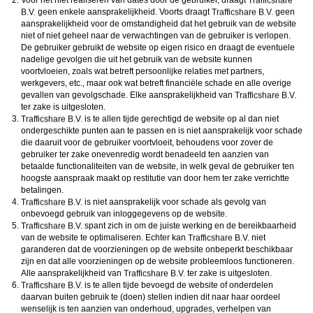
Voor het niet realiseren van dates door de gebruiker, draagt
geen enkele aansprakelijkheid. Voorts draagt
geen
aansprakelijkheid voor de omstandigheid dat het gebruik van de website
niet of niet geheel naar de verwachtingen van de gebruiker is verlopen.
De gebruiker gebruikt de website op eigen risico en draagt de eventuele
nadelige gevolgen die uit het gebruik van de website kunnen
voortvloeien, zoals wat betreft persoonlijke relaties met partners,
werkgevers, etc., maar ook wat betreft financiële schade en alle overige
gevallen van gevolgschade. Elke aansprakelijkheid van
ter zake is uitgesloten.
is te allen tijde gerechtigd de website op al dan niet
ondergeschikte punten aan te passen en is niet aansprakelijk voor schade
die daaruit voor de gebruiker voortvloeit, behoudens voor zover de
gebruiker ter zake onevenredig wordt benadeeld ten aanzien van
betaalde functionaliteiten van de website, in welk geval de gebruiker ten
hoogste aanspraak maakt op restitutie van door hem ter zake verrichtte
betalingen.
is niet aansprakelijk voor schade als gevolg van
onbevoegd gebruik van inloggegevens op de website.
spant zich in om de juiste werking en de bereikbaarheid
van de website te optimaliseren. Echter kan
niet
garanderen dat de voorzieningen op de website onbeperkt beschikbaar
zijn en dat alle voorzieningen op de website probleemloos functioneren.
Alle aansprakelijkheid van
ter zake is uitgesloten.
is te allen tijde bevoegd de website of onderdelen
daarvan buiten gebruik te (doen) stellen indien dit naar haar oordeel
wenselijk is ten aanzien van onderhoud, upgrades, verhelpen van