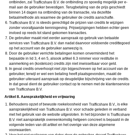
ontbinden, zal
de ontbinding zo spoedig mogelijk per e-
mail aan de gebruiker bevestigen. Terugbetaling van de prijs geschiedt
binnen 14 dagen na ontbinding van de transactie, via dezelfde
betaalmethode als waarmee de gebruiker de credits aanschafte.
is steeds gerechtigd de prijzen van credits te wijzigen
zonder voorafgaande kennisgeving. Prijswijzigingen hebben echter geen
invloed op reeds tot stand gekomen transacties.
De gebruiker maakt niet eerder aanspraak op gebruik van betaalde
services van
dan nadat daarvoor voldoende credittegoed
op het account van de gebruiker aanwezig is.
Door de gebruiker verrichte betalingen komen onverminderd het
bepaalde in lid 3, 4 en 5, alsook artikel 6.3 nimmer voor restitutie in
aanmerking en (kosteloze) credits zijn niet inwisselbaar voor geld.
In geval credits onverhoopt niet zijn bijgeschreven op het account van de
gebruiker, terwijl er wel een betaling heeft plaatsgevonden, maakt de
gebruiker uiteraard aanspraak op deugdelijke bijschrijving van de credits.
In dat geval dient de gebruiker contact op te nemen met de klantenservice
van
Artikel 8. Aansprakelijkheid en vrijwaring
Behoudens opzet of bewuste roekeloosheid van
, is elke
aansprakelijkheid van
voor schade geleden in verband
met het gebruik van de website uitgesloten. In het bijzonder is
niet aansprakelijk overeenkomstig hetgeen concreet is bepaald in de
volgende leden van dit artikel en het overige van deze algemene
voorwaarden.