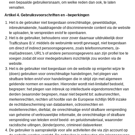
een bepaalde gebruikersnaam, om welke reden dan ook, te laten
vervallen.
Artikel 4. Gebruiksvoorschriften en –beperkingen
Het is de gebruiker niet toegestaan onrechtmatige, gewelddadige,
inbreukmakende, haatdragende of discriminerende content via de website
te uploaden, te verspreiden en/of te openbaren.
Het is de gebruiker, behoudens voor zover daarnaar uitdrukkelijk door
middels de webruimte wordt gevraagd, niet toegestaan
om direct of indirect persoonsgegevens, zoals telefoonnummers, (e-
mail)adressen, URL's of andere persoonsgegevens aan zijn profiel toe te
voegen zodat dit voor medegebruikers inzichtelijk zou worden via de
website.
Het is de gebruiker niet toegestaan om de website op enigerlei wijze te
(doen) gebruiken voor onrechtmatige handelingen, het plegen van
strafbare feiten en/of voor handelingen die in strijd zijn met algemeen
geldende normen en waarden. Hieronder wordt niet-limitatief bedoeld,
begrepen: het plegen van inbreuk op intellectuele eigendomsrechten van
derden (waaronder begrepen, maar niet beperkt tot: auteursrechten,
merkenrechten, rechten uit hoofde van de Europese richtlijn 96/9 inzake
de rechtsbescherming van databanken, octrooirechten en
modellenrechten, diefstal, de onrechtmatige en/of strafbare verspreiding
van geheime of vertrouwelijke informatie, de onrechtmatige of strafbare
verspreiding van teksten en/of beeld- en geluidsmateriaal, waaronder
racistische uitingen, (kinder)porno, crimineel dataverkeer.
De gebruiker is aansprakelijk voor alle activiteiten die via zijn account op